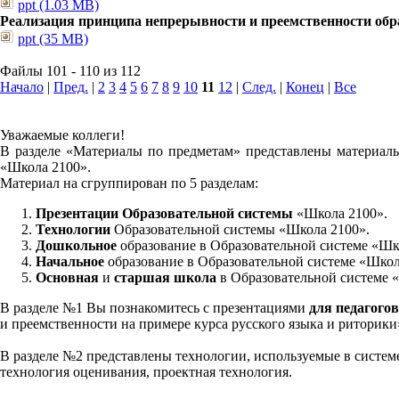
ppt (1.03 MB)
Реализация принципа непрерывности и преемственности обра
ppt (35 MB)
Файлы 101 - 110 из 112
Начало
|
Пред.
|
2
3
4
5
6
7
8
9
10
11
12
|
След.
|
Конец
|
Все
Уважаемые коллеги!
В разделе «Материалы по предметам» представлены материалы
«Школа 2100».
Материал на сгруппирован по 5 разделам:
Презентации Образовательной системы
«Школа 2100».
Технологии
Образовательной системы «Школа 2100».
Дошкольное
образование в Образовательной системе «Шк
Начальное
образование в Образовательной системе «Школ
Основная
и
старшая школа
в Образовательной системе 
В разделе №1 Вы познакомитесь с презентациями
для педагогов
и преемственности на примере курса русского языка и риторик
В разделе №2 представлены технологии, используемые в систем
технология оценивания, проектная технология.