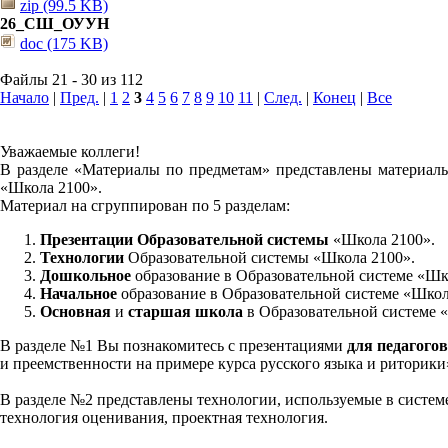
zip (99.5 KB)
26_СШ_ОУУН
doc (175 KB)
Файлы 21 - 30 из 112
Начало
|
Пред.
|
1
2
3
4
5
6
7
8
9
10
11
|
След.
|
Конец
|
Все
Уважаемые коллеги!
В разделе «Материалы по предметам» представлены материалы
«Школа 2100».
Материал на сгруппирован по 5 разделам:
Презентации Образовательной системы
«Школа 2100».
Технологии
Образовательной системы «Школа 2100».
Дошкольное
образование в Образовательной системе «Шк
Начальное
образование в Образовательной системе «Школ
Основная
и
старшая школа
в Образовательной системе 
В разделе №1 Вы познакомитесь с презентациями
для педагогов
и преемственности на примере курса русского языка и риторик
В разделе №2 представлены технологии, используемые в систем
технология оценивания, проектная технология.