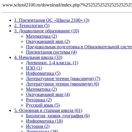
www.school2100.ru/download/index.php?%252525252525252
1. Презентация ОС «Школа 2100» (3)
2. Технологии (5)
3. Дошкольное образование (10)
Математика (2)
Окружающий мир (2)
Предшкольная подготовка в Образовательной систе
Презентация системы (4)
4. Начальная школа (33)
Дневники. 1-4 классы. (1)
ИЗО (1)
Информатика (5)
Литературное чтение (максимум) (7)
Литературное чтение (минимум) (6)
Математика (2)
Окружающий мир (4)
Риторика (2)
Русский язык (5)
5. Основная и старшая школа (61)
Биология, химия, география (6)
Информатика (18)
История (2)
Литература (28)