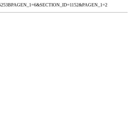
252525253BPAGEN_1=6&SECTION_ID=1152&PAGEN_1=2