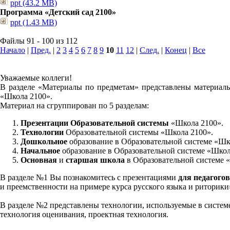
ppt (43.2 MB)
Программа «Детский сад 2100»
ppt (1.43 MB)
Файлы 91 - 100 из 112
Начало
|
Пред.
|
2
3
4
5
6
7
8
9
10
11
12
|
След.
|
Конец
|
Все
Уважаемые коллеги!
В разделе «Материалы по предметам» представлены материалы
«Школа 2100».
Материал на сгруппирован по 5 разделам:
Презентации Образовательной системы
«Школа 2100».
Технологии
Образовательной системы «Школа 2100».
Дошкольное
образование в Образовательной системе «Шк
Начальное
образование в Образовательной системе «Школ
Основная
и
старшая школа
в Образовательной системе 
В разделе №1 Вы познакомитесь с презентациями
для педагогов
и преемственности на примере курса русского языка и риторик
В разделе №2 представлены технологии, используемые в систем
технология оценивания, проектная технология.