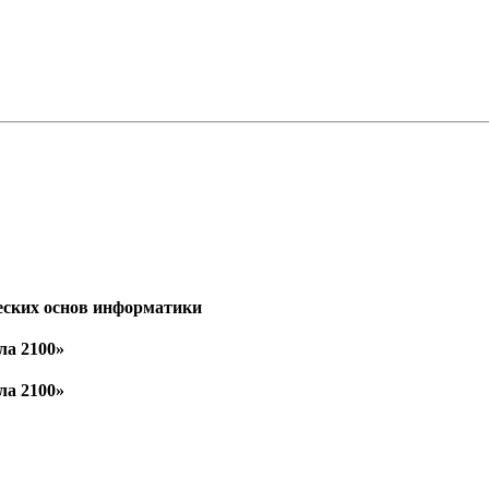
еских основ информатики
ла 2100»
ла 2100»