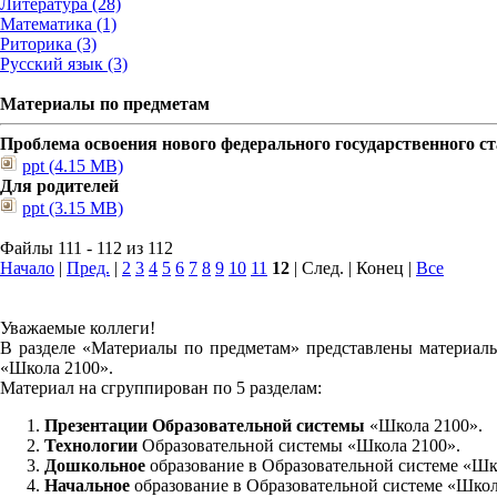
Литература (28)
Математика (1)
Риторика (3)
Русский язык (3)
Материалы по предметам
Проблема освоения нового федерального государственного 
ppt (4.15 MB)
Для родителей
ppt (3.15 MB)
Файлы 111 - 112 из 112
Начало
|
Пред.
|
2
3
4
5
6
7
8
9
10
11
12
| След. | Конец
|
Все
Уважаемые коллеги!
В разделе «Материалы по предметам» представлены материалы
«Школа 2100».
Материал на сгруппирован по 5 разделам:
Презентации Образовательной системы
«Школа 2100».
Технологии
Образовательной системы «Школа 2100».
Дошкольное
образование в Образовательной системе «Шк
Начальное
образование в Образовательной системе «Школ