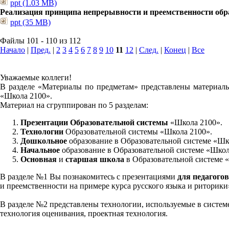
ppt (1.03 MB)
Реализация принципа непрерывности и преемственности обра
ppt (35 MB)
Файлы 101 - 110 из 112
Начало
|
Пред.
|
2
3
4
5
6
7
8
9
10
11
12
|
След.
|
Конец
|
Все
Уважаемые коллеги!
В разделе «Материалы по предметам» представлены материалы
«Школа 2100».
Материал на сгруппирован по 5 разделам:
Презентации Образовательной системы
«Школа 2100».
Технологии
Образовательной системы «Школа 2100».
Дошкольное
образование в Образовательной системе «Шк
Начальное
образование в Образовательной системе «Школ
Основная
и
старшая школа
в Образовательной системе 
В разделе №1 Вы познакомитесь с презентациями
для педагогов
и преемственности на примере курса русского языка и риторик
В разделе №2 представлены технологии, используемые в систем
технология оценивания, проектная технология.