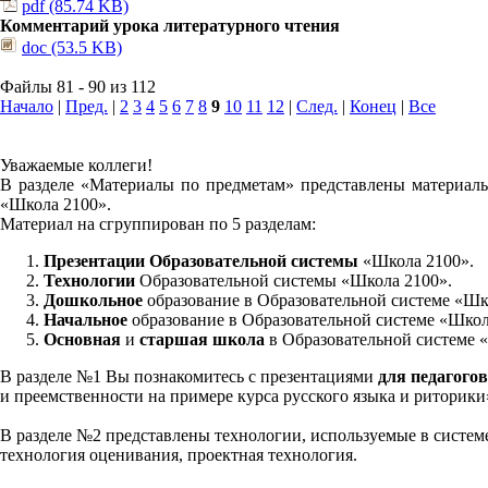
pdf (85.74 KB)
Комментарий урока литературного чтения
doc (53.5 KB)
Файлы 81 - 90 из 112
Начало
|
Пред.
|
2
3
4
5
6
7
8
9
10
11
12
|
След.
|
Конец
|
Все
Уважаемые коллеги!
В разделе «Материалы по предметам» представлены материалы
«Школа 2100».
Материал на сгруппирован по 5 разделам:
Презентации Образовательной системы
«Школа 2100».
Технологии
Образовательной системы «Школа 2100».
Дошкольное
образование в Образовательной системе «Шк
Начальное
образование в Образовательной системе «Школ
Основная
и
старшая школа
в Образовательной системе 
В разделе №1 Вы познакомитесь с презентациями
для педагогов
и преемственности на примере курса русского языка и риторик
В разделе №2 представлены технологии, используемые в систем
технология оценивания, проектная технология.