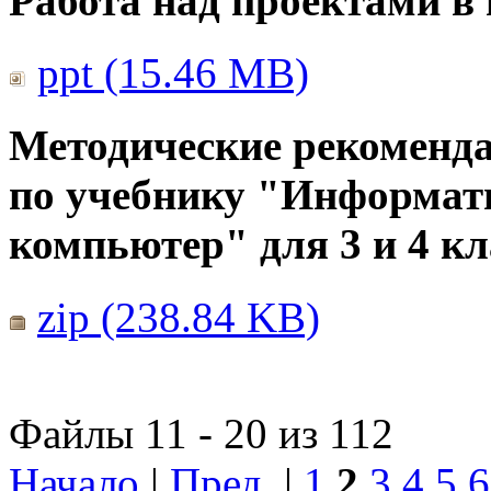
Работа над проектами в
ppt (15.46 MB)
Методические рекоменда
по учебнику "Информат
компьютер" для 3 и 4 кл
zip (238.84 KB)
Файлы 11 - 20 из 112
Начало
|
Пред.
|
1
2
3
4
5
6