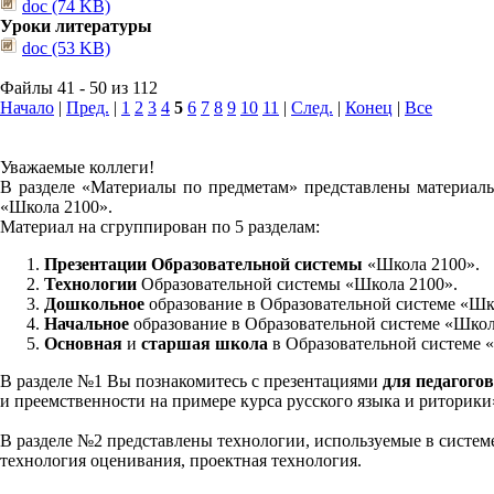
doc (74 KB)
Уроки литературы
doc (53 KB)
Файлы 41 - 50 из 112
Начало
|
Пред.
|
1
2
3
4
5
6
7
8
9
10
11
|
След.
|
Конец
|
Все
Уважаемые коллеги!
В разделе «Материалы по предметам» представлены материалы
«Школа 2100».
Материал на сгруппирован по 5 разделам:
Презентации Образовательной системы
«Школа 2100».
Технологии
Образовательной системы «Школа 2100».
Дошкольное
образование в Образовательной системе «Шк
Начальное
образование в Образовательной системе «Школ
Основная
и
старшая школа
в Образовательной системе 
В разделе №1 Вы познакомитесь с презентациями
для педагогов
и преемственности на примере курса русского языка и риторик
В разделе №2 представлены технологии, используемые в систем
технология оценивания, проектная технология.