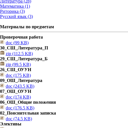
Литература (28)
Математика (1)
Риторика (3)
Русский язык (3)
Материалы по предметам
Проверочная работа
doc (99 KB)
30_СШ_Литература_П
zip (112.5 KB)
29_СШ_Литература_Б
zip (99.5 KB)
26_СШ_ОУУН
doc (175 KB)
09_ОШ_Литература
doc (243.5 KB)
07_ОШ_ОУУН
doc (174 KB)
06_ОШ_Общие положения
doc (176.5 KB)
02_Пояснительная записка
doc (74.5 KB)
Элективы