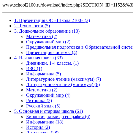
www.school2100.ru/download/index.php?SECTION_ID=115
1. Презентация ОС «Школа 2100» (3)
2. Технологии (5)
3. Дошкольное образование (10)
Математика (2)
Окружающий мир (2)
Предшкольная подготовка в Образовательной систе
Презентация системы (4)
4. Начальная школа (33)
Дневники. 1-4 классы. (1)
ИЗО (1)
Информатика (5)
Литературное чтение (максимум) (7)
Литературное чтение (минимум) (6)
Математика (2)
Окружающий мир (4)
Риторика (2)
Русский язык (5)
5. Основная и старшая школа (61)
Биология, химия, география (6)
Информатика (18)
История (2)
Литература (28)