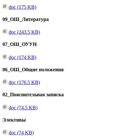
doc (175 KB)
09_ОШ_Литература
doc (243.5 KB)
07_ОШ_ОУУН
doc (174 KB)
06_ОШ_Общие положения
doc (176.5 KB)
02_Пояснительная записка
doc (74.5 KB)
Элективы
doc (74 KB)