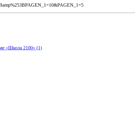
2&%3Bamp%253BPAGEN_1=10&PAGEN_1=5
ме «Школа 2100» (1)