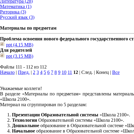
Литература (28)
Математика (1)
Риторика (3)
Русский язык (3)
Материалы по предметам
Проблема освоения нового федерального государственного 
ppt (4.15 MB)
Для родителей
ppt (3.15 MB)
Файлы 111 - 112 из 112
Начало
|
Пред.
|
2
3
4
5
6
7
8
9
10
11
12
| След. | Конец
|
Все
Уважаемые коллеги!
В разделе «Материалы по предметам» представлены материалы
«Школа 2100».
Материал на сгруппирован по 5 разделам:
Презентации Образовательной системы
«Школа 2100».
Технологии
Образовательной системы «Школа 2100».
Дошкольное
образование в Образовательной системе «Шк
Начальное
образование в Образовательной системе «Школ