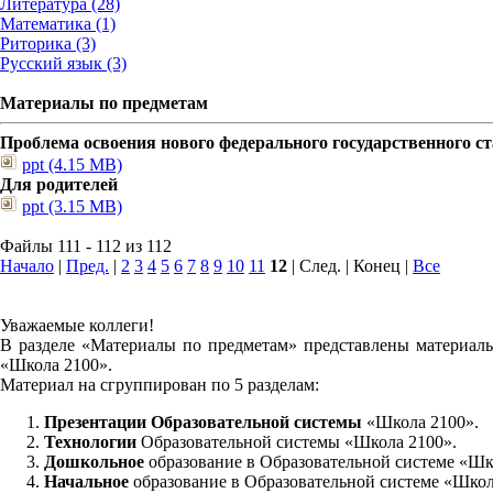
Литература (28)
Математика (1)
Риторика (3)
Русский язык (3)
Материалы по предметам
Проблема освоения нового федерального государственного 
ppt (4.15 MB)
Для родителей
ppt (3.15 MB)
Файлы 111 - 112 из 112
Начало
|
Пред.
|
2
3
4
5
6
7
8
9
10
11
12
| След. | Конец
|
Все
Уважаемые коллеги!
В разделе «Материалы по предметам» представлены материалы
«Школа 2100».
Материал на сгруппирован по 5 разделам:
Презентации Образовательной системы
«Школа 2100».
Технологии
Образовательной системы «Школа 2100».
Дошкольное
образование в Образовательной системе «Шк
Начальное
образование в Образовательной системе «Школ