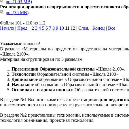
ppt (1.03 MB)
Реализация принципа непрерывности и преемственности обра
ppt (35 MB)
Файлы 101 - 110 из 112
Начало
|
Пред.
|
2
3
4
5
6
7
8
9
10
11
12
|
След.
|
Конец
|
Все
Уважаемые коллеги!
В разделе «Материалы по предметам» представлены материалы
«Школа 2100».
Материал на сгруппирован по 5 разделам:
Презентации Образовательной системы
«Школа 2100».
Технологии
Образовательной системы «Школа 2100».
Дошкольное
образование в Образовательной системе «Шк
Начальное
образование в Образовательной системе «Школ
Основная
и
старшая школа
в Образовательной системе 
В разделе №1 Вы познакомитесь с презентациями
для педагогов
и преемственности на примере курса русского языка и риторик
В разделе №2 представлены технологии, используемые в систем
технология оценивания, проектная технология.