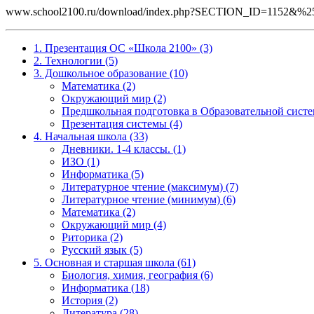
www.school2100.ru/download/index.php?SECTION_ID=1152&
1. Презентация ОС «Школа 2100» (3)
2. Технологии (5)
3. Дошкольное образование (10)
Математика (2)
Окружающий мир (2)
Предшкольная подготовка в Образовательной систе
Презентация системы (4)
4. Начальная школа (33)
Дневники. 1-4 классы. (1)
ИЗО (1)
Информатика (5)
Литературное чтение (максимум) (7)
Литературное чтение (минимум) (6)
Математика (2)
Окружающий мир (4)
Риторика (2)
Русский язык (5)
5. Основная и старшая школа (61)
Биология, химия, география (6)
Информатика (18)
История (2)
Литература (28)