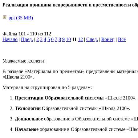
Реализация принципа непрерывности и преемственности обр
ppt (35 MB)
Файлы 101 - 110 из 112
Начало
|
Пред.
|
2
3
4
5
6
7
8
9
10
11
12
|
След.
|
Конец
|
Все
Уважаемые коллеги!
В разделе «Материалы по предметам» представлены материал
«Школа 2100».
Материал на сгруппирован по 5 разделам:
Презентации Образовательной системы
«Школа 2100».
Технологии
Образовательной системы «Школа 2100».
Дошкольное
образование в Образовательной системе «Ш
Начальное
образование в Образовательной системе «Шко