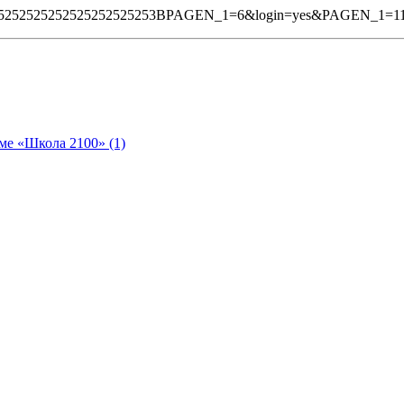
%25252525252525252525253BPAGEN_1=6&login=yes&PAGEN_1=1
ме «Школа 2100» (1)