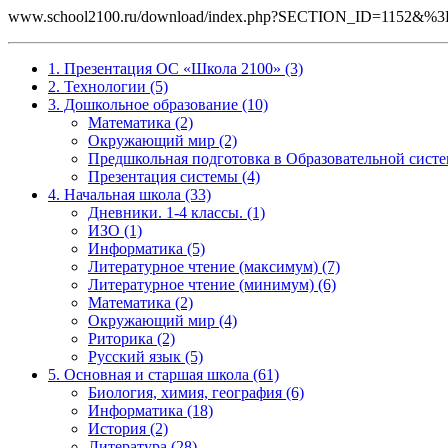
www.school2100.ru/download/index.php?SECTION_ID=1152
1. Презентация ОС «Школа 2100» (3)
2. Технологии (5)
3. Дошкольное образование (10)
Математика (2)
Окружающий мир (2)
Предшкольная подготовка в Образовательной систе
Презентация системы (4)
4. Начальная школа (33)
Дневники. 1-4 классы. (1)
ИЗО (1)
Информатика (5)
Литературное чтение (максимум) (7)
Литературное чтение (минимум) (6)
Математика (2)
Окружающий мир (4)
Риторика (2)
Русский язык (5)
5. Основная и старшая школа (61)
Биология, химия, география (6)
Информатика (18)
История (2)
Литература (28)