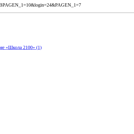
&%3BPAGEN_1=10&login=24&PAGEN_1=7
ме «Школа 2100» (1)