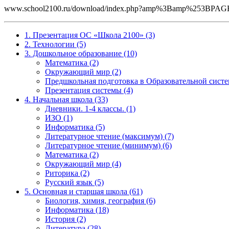
www.school2100.ru/download/index.php?amp%3Bamp%253B
1. Презентация ОС «Школа 2100» (3)
2. Технологии (5)
3. Дошкольное образование (10)
Математика (2)
Окружающий мир (2)
Предшкольная подготовка в Образовательной систе
Презентация системы (4)
4. Начальная школа (33)
Дневники. 1-4 классы. (1)
ИЗО (1)
Информатика (5)
Литературное чтение (максимум) (7)
Литературное чтение (минимум) (6)
Математика (2)
Окружающий мир (4)
Риторика (2)
Русский язык (5)
5. Основная и старшая школа (61)
Биология, химия, география (6)
Информатика (18)
История (2)
Литература (28)