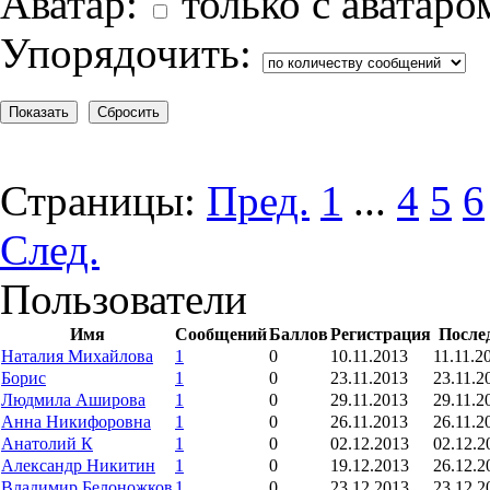
Аватар:
только с аватаро
Упорядочить:
Страницы:
Пред.
1
...
4
5
6
След.
Пользователи
Имя
Сообщений
Баллов
Регистрация
После
Наталия Михайлова
1
0
10.11.2013
11.11.2
Борис
1
0
23.11.2013
23.11.2
Людмила Аширова
1
0
29.11.2013
29.11.2
Анна Никифоровна
1
0
26.11.2013
26.11.2
Анатолий К
1
0
02.12.2013
02.12.2
Александр Никитин
1
0
19.12.2013
26.12.2
Владимир Белоножков
1
0
23.12.2013
23.12.2