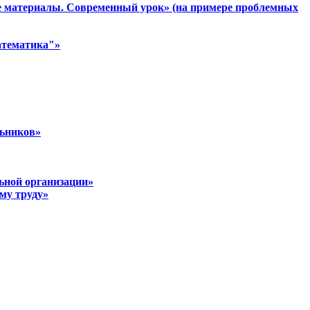
е материалы. Современный урок» (на примере проблемных
атематика"»
льников»
льной организации»
му труду»