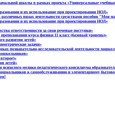
 начальной школы в рамках проекта «Универсальные учебны
разовании и их использование при проектировании НОД»
в различных видах деятельности средствами пособия "Моя м
разовании и их использование при проектировании НОД»
вства ответственности за свои речевые поступки»
 преподавании курса физики 11 класс (базовый уровень)»
ого развития детей»
ниметрические задачи»
амках познавательно-исследовательской деятельности дошко
 дошкольников»
 второе)»
ия детей»
ти психолого-медико-педагогического консилиума образовате
 дошкольников к самообслуживанию и элементарному бытово
ом!