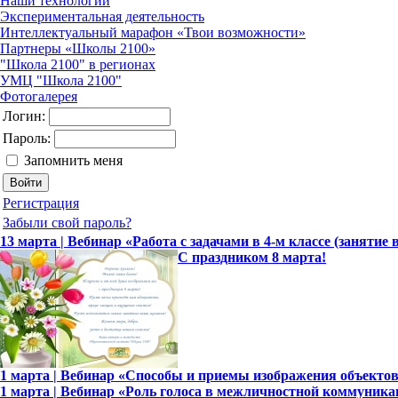
Наши технологии
Экспериментальная деятельность
Интеллектуальный марафон «Твои возможности»
Партнеры «Школы 2100»
"Школа 2100" в регионах
УМЦ "Школа 2100"
Фотогалерея
Логин:
Пароль:
Запомнить меня
Регистрация
Забыли свой пароль?
13 марта | Вебинар «Работа с задачами в 4-м классе (занятие 
С праздником 8 марта!
1 марта | Вебинар «Способы и приемы изображения объекто
1 марта | Вебинар «Роль голоса в межличностной коммуника