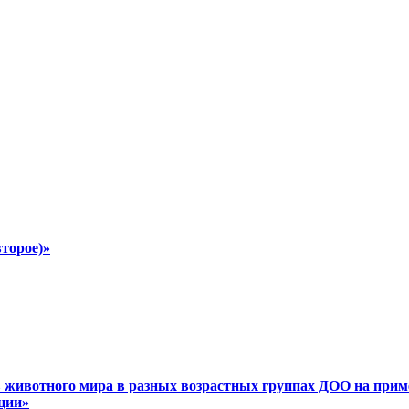
второе)»
в животного мира в разных возрастных группах ДОО на прим
ции»