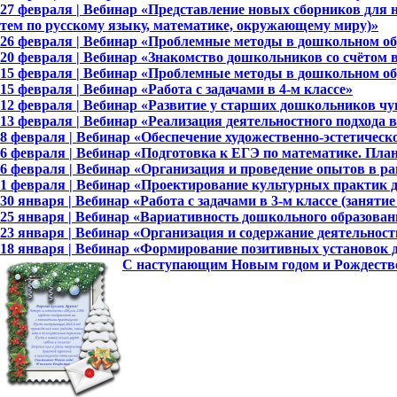
27 февраля | Вебинар «Представление новых сборников для
тем по русскому языку, математике, окружающему миру)»
26 февраля | Вебинар «Проблемные методы в дошкольном об
20 февраля | Вебинар «Знакомство дошкольников со счётом 
15 февраля | Вебинар «Проблемные методы в дошкольном об
15 февраля | Вебинар «Работа с задачами в 4-м классе»
12 февраля | Вебинар «Развитие у старших дошкольников чу
13 февраля | Вебинар «Реализация деятельностного подхода в
8 февраля | Вебинар «Обеспечение художественно-эстетическ
6 февраля | Вебинар «Подготовка к ЕГЭ по математике. Пла
6 февраля | Вебинар «Организация и проведение опытов в р
1 февраля | Вебинар «Проектирование культурных практик
30 января | Вебинар «Работа с задачами в 3-м классе (занятие
25 января | Вебинар «Вариативность дошкольного образован
23 января | Вебинар «Организация и содержание деятельнос
18 января | Вебинар «Формирование позитивных установок
С наступающим Новым годом и Рождеств