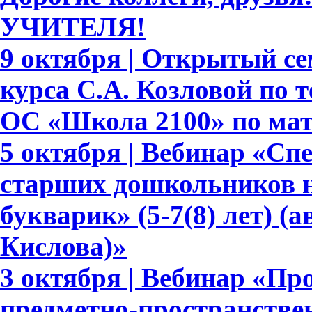
УЧИТЕЛЯ!
9 октября | Открытый се
курса С.А. Козловой по
ОС «Школа 2100» по ма
5 октября | Вебинар «С
старших дошкольников н
букварик» (5-7(8) лет) (а
Кислова)»
3 октября | Вебинар «П
предметно-пространстве