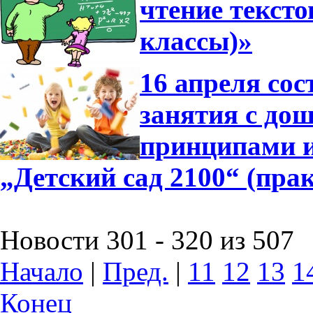
чтение тексто
классы)»
16 апреля сос
занятия с до
принципами 
„Детский сад 2100“ (пра
Новости 301 - 320 из 507
Начало
|
Пред.
|
11
12
13
1
Конец