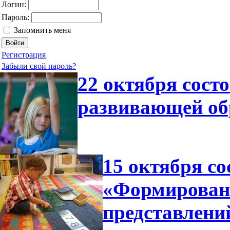
Логин:
Пароль:
Запомнить меня
Регистрация
Забыли свой пароль?
22 октября сост
развивающей об
15 октября со
«Формирован
представлени