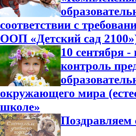
образователь
соответствии с требова
ООП «Детский сад 2100»
10 сентября -
контроль пре
образователь
окружающего мира (есте
школе»
Поздравляем 