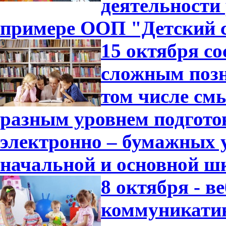
деятельности
примере ООП "Детский с
15 октября с
сложным позн
том числе см
разным уровнем подгото
электронно – бумажных 
начальной и основной ш
8 октября - 
коммуникатив