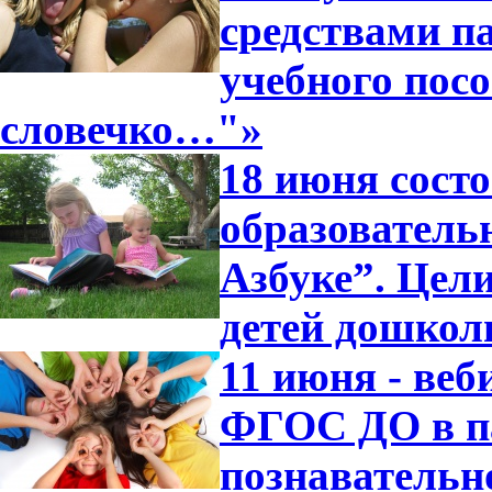
средствами п
учебного посо
словечко…"»
18 июня сост
образователь
Азбуке”. Цели
детей дошкол
11 июня - ве
ФГОС ДО в п
познавательн