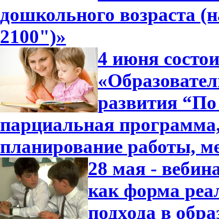
дошкольного возраста (
2100")»
4 июня состо
«Образовател
развития “По 
парциальная программа
планирование работы, м
28 мая - вебин
как форма реа
подхода в обра