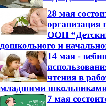
28 мая состо
организация 
ООП “Детский
дошкольного и начально
14 мая - веб
использовани
чтения в раб
младшими школьниками
7 мая состои