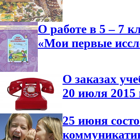
О работе в 5 – 7 
«Мои первые иссл
О заказах уче
20 июля 2015 
25 июня сост
коммуникатив