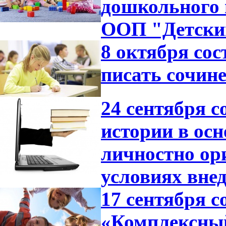
дошкольного 
ООП "Детский
8 октября со
писать сочине
24 сентября с
истории в ос
личностно ор
условиях вне
17 сентября с
«Комплексный