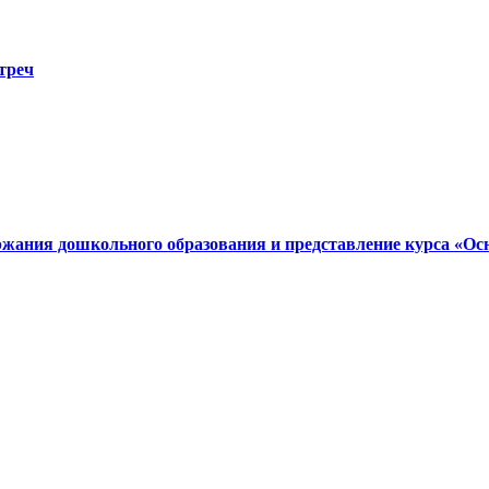
треч
ния дошкольного образования и представление курса «Ос