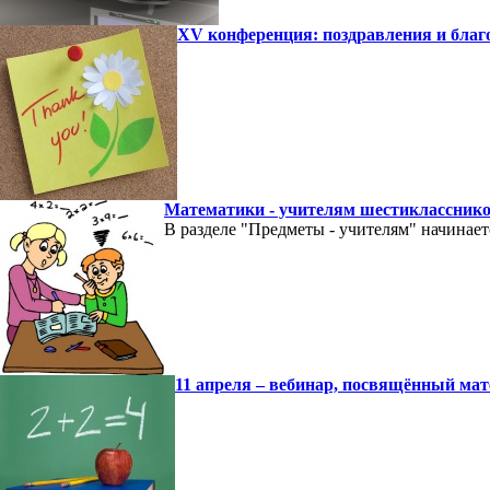
XV конференция: поздравления и благ
Математики - учителям шестикласснико
В разделе "Предметы - учителям" начинае
11 апреля – вебинар, посвящённый ма