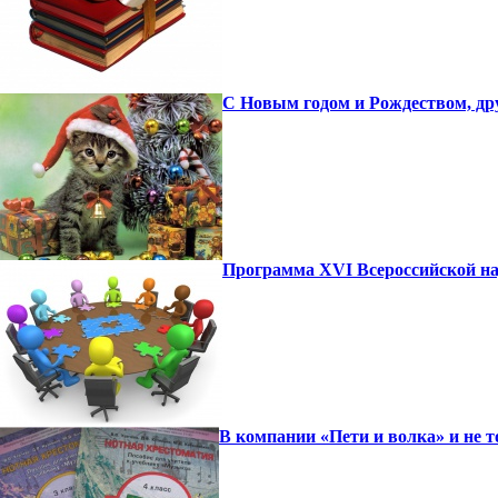
С Новым годом и Рождеством, др
Программа XVI Всероссийской на
В компании «Пети и волка» и не т