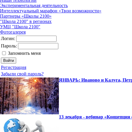
Наши технологии
Экспериментальная деятельность
Интеллектуальный марафон «Твои возможности»
Партнеры «Школы 2100»
"Школа 2100" в регионах
УМЦ "Школа 2100"
Фотогалерея
Логин:
Пароль:
Запомнить меня
Регистрация
Забыли свой пароль?
ЯНВАРЬ: Иваново и Калуга, Пет
13 декабря - вебинар «Концепци