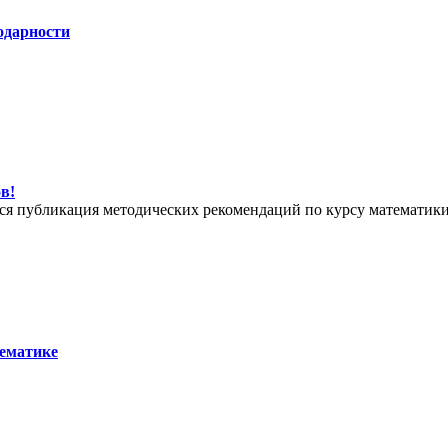
одарности
в!
тся публикация методических рекомендаций по курсу математики 
тематике