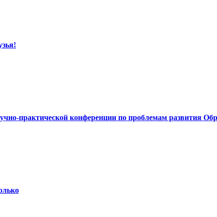
узья!
учно-практической конференции по проблемам развития Об
олько