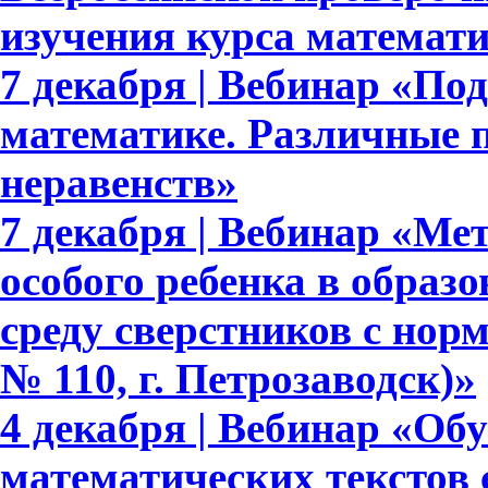
изучения курса математ
7 декабря | Вебинар «По
математике. Различные 
неравенств»
7 декабря | Вебинар «М
особого ребенка в образ
среду сверстников с но
№ 110, г. Петрозаводск)»
4 декабря | Вебинар «Об
математических текстов 