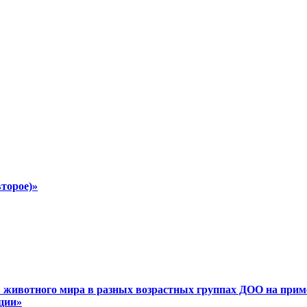
второе)»
в животного мира в разных возрастных группах ДОО на прим
ции»