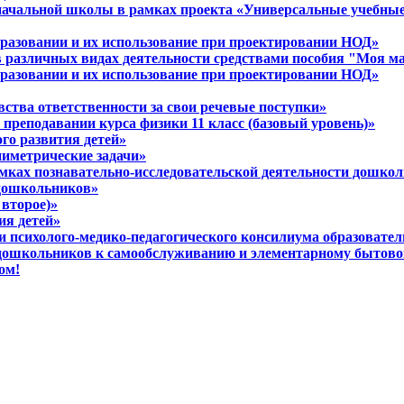
 начальной школы в рамках проекта «Универсальные учебны
разовании и их использование при проектировании НОД»
в различных видах деятельности средствами пособия "Моя м
разовании и их использование при проектировании НОД»
вства ответственности за свои речевые поступки»
 преподавании курса физики 11 класс (базовый уровень)»
ого развития детей»
ниметрические задачи»
амках познавательно-исследовательской деятельности дошко
 дошкольников»
 второе)»
ия детей»
ти психолого-медико-педагогического консилиума образовате
 дошкольников к самообслуживанию и элементарному бытово
ом!