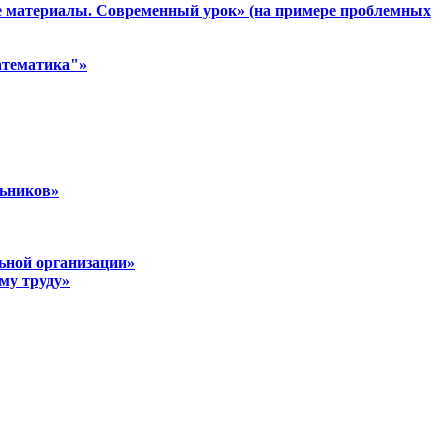
е материалы. Современный урок» (на примере проблемных
атематика"»
льников»
льной организации»
му труду»