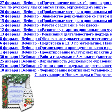
27 февраля | Вебинар «Представление новых сборников для
тем по русскому языку, математике, окружающему миру)»
26 февраля | Вебинар «Проблемные методы в дошкольном об
20 февраля | Вебинар «Знакомство дошкольников со счётом 
15 февраля | Вебинар «Проблемные методы в дошкольном об
15 февраля | Вебинар «Работа с задачами в 4-м классе»
12 февраля | Вебинар «Развитие у старших дошкольников чу
13 февраля | Вебинар «Реализация деятельностного подхода в
8 февраля | Вебинар «Обеспечение художественно-эстетическ
6 февраля | Вебинар «Подготовка к ЕГЭ по математике. Пла
6 февраля | Вебинар «Организация и проведение опытов в р
1 февраля | Вебинар «Проектирование культурных практик
30 января | Вебинар «Работа с задачами в 3-м классе (занятие
25 января | Вебинар «Вариативность дошкольного образован
23 января | Вебинар «Организация и содержание деятельнос
18 января | Вебинар «Формирование позитивных установок
С наступающим Новым годом и Рождеств