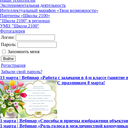
Наши технологии
Экспериментальная деятельность
Интеллектуальный марафон «Твои возможности»
Партнеры «Школы 2100»
"Школа 2100" в регионах
УМЦ "Школа 2100"
Фотогалерея
Логин:
Пароль:
Запомнить меня
Регистрация
Забыли свой пароль?
13 марта | Вебинар «Работа с задачами в 4-м классе (занятие 
С праздником 8 марта!
1 марта | Вебинар «Способы и приемы изображения объекто
1 марта | Вебинар «Роль голоса в межличностной коммуника