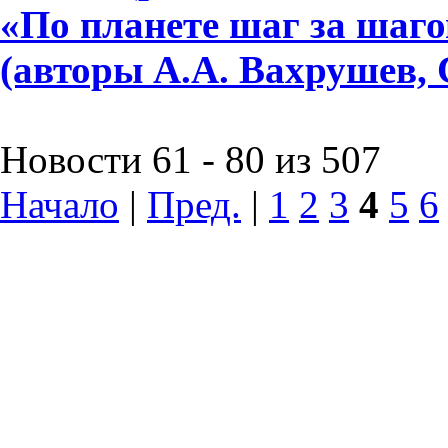
«По планете шаг за шагом»
(авторы А.А. Вахрушев, 
Новости 61 - 80 из 507
Начало
|
Пред.
|
1
2
3
4
5
6