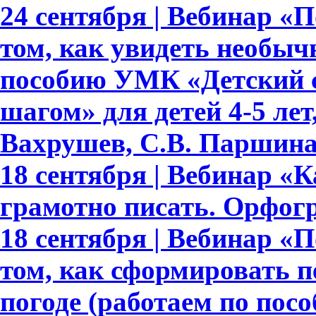
24 сентября | Вебинар «По
том, как увидеть необыч
пособию УМК «Детский с
шагом» для детей 4-5 лет,
Вахрушев, С.В. Паршина,
18 сентября | Вебинар «
грамотно писать. Орфогр
18 сентября | Вебинар «По
том, как сформировать 
погоде (работаем по пос