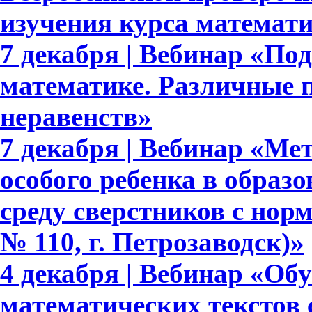
изучения курса математ
7 декабря | Вебинар «По
математике. Различные 
неравенств»
7 декабря | Вебинар «М
особого ребенка в образ
среду сверстников с но
№ 110, г. Петрозаводск)»
4 декабря | Вебинар «Об
математических текстов 