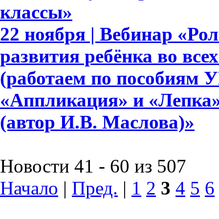
классы»
22 ноября | Вебинар «Ро
развития ребёнка во все
(работаем по пособиям 
«Аппликация» и «Лепка» д
(автор И.В. Маслова)»
Новости 41 - 60 из 507
Начало
|
Пред.
|
1
2
3
4
5
6