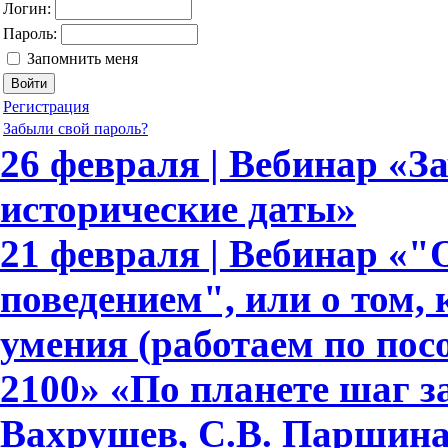
Логин:
Пароль:
Запомнить меня
Регистрация
Забыли свой пароль?
26 февраля | Вебинар «З
исторические даты»
21 февраля | Вебинар «
поведением", или о том,
умения (работаем по по
2100» «По планете шаг з
Вахрушев, С.В. Паршина,