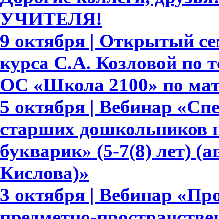
УЧИТЕЛЯ!
9 октября | Открытый се
курса С.А. Козловой по
ОС «Школа 2100» по ма
5 октября | Вебинар «С
старших дошкольников н
букварик» (5-7(8) лет) (а
Кислова)»
3 октября | Вебинар «П
предметно-пространстве