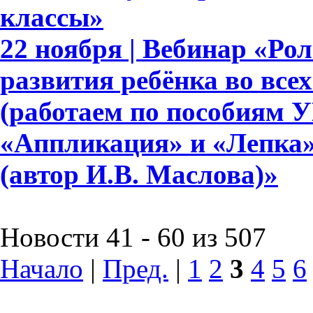
классы»
22 ноября | Вебинар «Ро
развития ребёнка во все
(работаем по пособиям 
«Аппликация» и «Лепка» д
(автор И.В. Маслова)»
Новости 41 - 60 из 507
Начало
|
Пред.
|
1
2
3
4
5
6