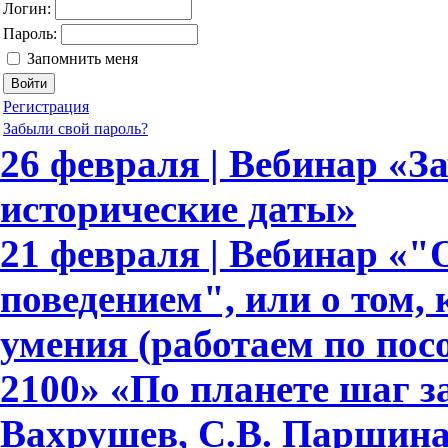
Логин:
Пароль:
Запомнить меня
Регистрация
Забыли свой пароль?
26 февраля | Вебинар «З
исторические даты»
21 февраля | Вебинар «
поведением", или о том,
умения (работаем по по
2100» «По планете шаг з
Вахрушев, С.В. Паршина,