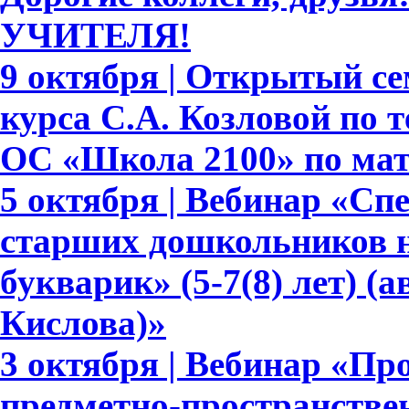
УЧИТЕЛЯ!
9 октября | Открытый се
курса С.А. Козловой по
ОС «Школа 2100» по ма
5 октября | Вебинар «С
старших дошкольников н
букварик» (5-7(8) лет) (а
Кислова)»
3 октября | Вебинар «П
предметно-пространстве