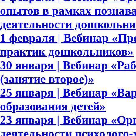
опытов в рамках познав
деятельности дошкольни
1 февраля | Вебинар «П
практик дошкольников»
30 января | Вебинар «Раб
(занятие второе)»
25 января | Вебинар «В
образования детей»
23 января | Вебинар «Ор
деятельности психолого-