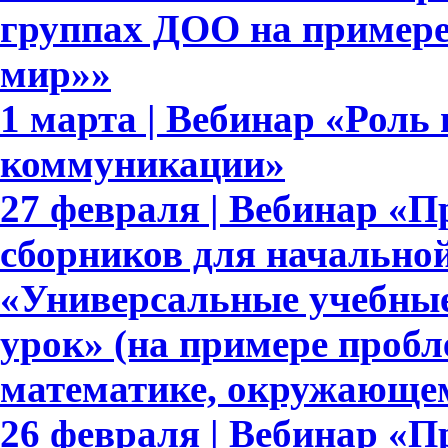
группах ДОО на примере
мир»»
1 марта | Вебинар «Роль
коммуникации»
27 февраля | Вебинар «П
сборников для начально
«Универсальные учебны
урок» (на примере пробл
математике, окружающе
26 февраля | Вебинар «