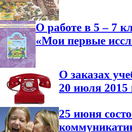
О работе в 5 – 7 
«Мои первые иссл
О заказах уче
20 июля 2015 
25 июня сост
коммуникатив