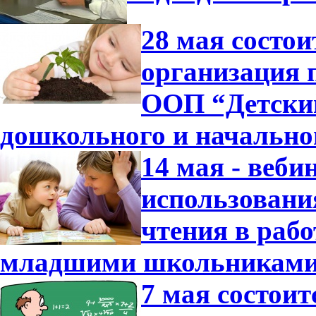
28 мая состо
организация 
ООП “Детский
дошкольного и начально
14 мая - веб
использовани
чтения в раб
младшими школьниками
7 мая состои