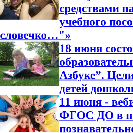
средствами п
учебного посо
словечко…"»
18 июня сост
образователь
Азбуке”. Цели
детей дошкол
11 июня - ве
ФГОС ДО в п
познавательн