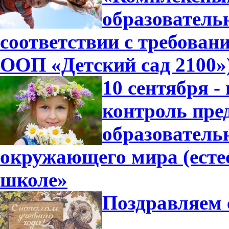
образователь
соответствии с требова
ООП «Детский сад 2100»
10 сентября -
контроль пре
образователь
окружающего мира (есте
школе»
Поздравляем 