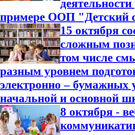
деятельности
примере ООП "Детский с
15 октября с
сложным позн
том числе см
разным уровнем подгото
электронно – бумажных 
начальной и основной ш
8 октября - 
коммуникатив