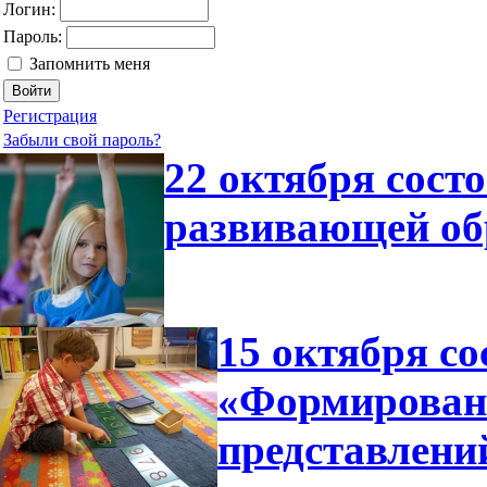
Логин:
Пароль:
Запомнить меня
Регистрация
Забыли свой пароль?
22 октября сост
развивающей об
15 октября со
«Формирован
представлени