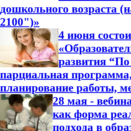
дошкольного возраста (
2100")»
4 июня состо
«Образовател
развития “По 
парциальная программа
планирование работы, м
28 мая - вебин
как форма реа
подхода в обра