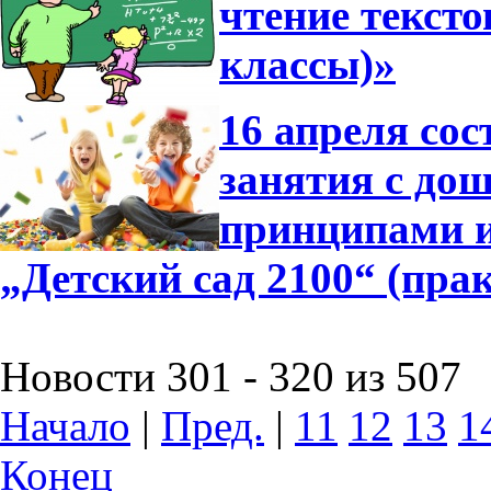
чтение тексто
классы)»
16 апреля сос
занятия с до
принципами 
„Детский сад 2100“ (пра
Новости 301 - 320 из 507
Начало
|
Пред.
|
11
12
13
1
Конец