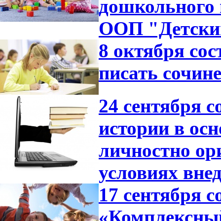
дошкольного 
ООП "Детский
8 октября со
писать сочине
24 сентября с
истории в ос
личностно ор
условиях вне
17 сентября с
«Комплексный