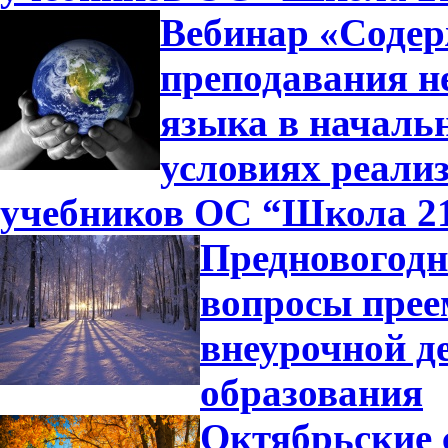
Вебинар «Содер
преподавания н
языка в началь
условиях реали
учебников ОС “Школа 2
Предновогодн
вопросы прее
внеурочной д
образования
Октябрьские