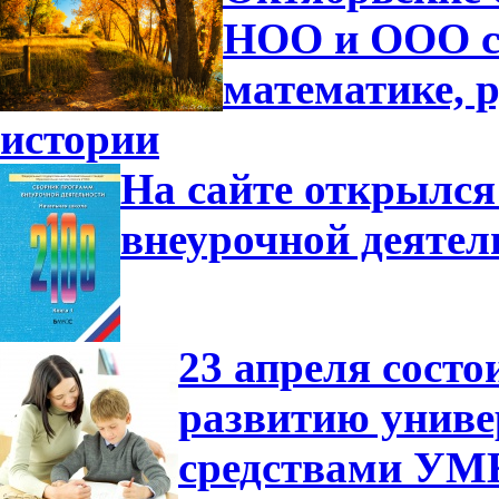
НОО и ООО с
математике, р
истории
На сайте открылся
внеурочной деятел
23 апреля сост
развитию униве
средствами УМ