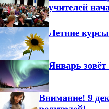
учителей нач
Летние курсы
Январь зовёт 
Внимание! 9 дек
родителей!