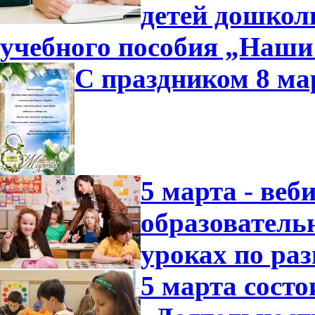
детей дошколь
учебного пособия „Наши
С праздником 8 ма
5 марта - ве
образователь
уроках по ра
5 марта состо