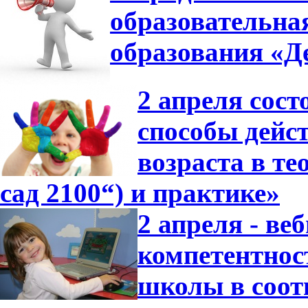
образовательна
образования «Де
2 апреля сос
способы дейс
возраста в т
сад 2100“) и практике»
2 апреля - в
компетентнос
школы в соот