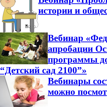
истории и общес
Вебинар «Фед
апробации Ос
программы д
“Детский сад 2100”»
Вебинары сос
можно посмот