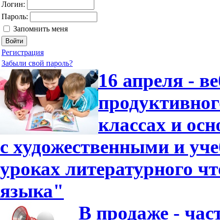
Логин:
Пароль:
Запомнить меня
Регистрация
Забыли свой пароль?
16 апреля - в
продуктивног
классах и ос
с художественными и уч
уроках литературного чт
языка"
В продаже - час