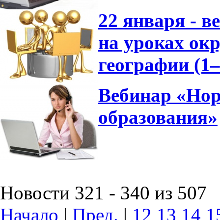
22 января - 
на уроках ок
географии (1
Вебинар «Нор
образования»
Новости 321 - 340 из 507
Начало
|
Пред.
|
12
13
14
1