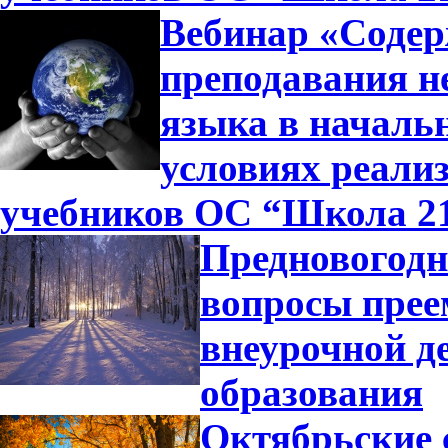
Вебинар «Содер
преподавания н
языка в началь
условиях реали
учебников ОС “Школа 2
Предновогодн
вопросы прее
внеурочной д
образования
Октябрьские