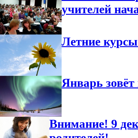
учителей нач
Летние курсы
Январь зовёт 
Внимание! 9 дек
родителей!