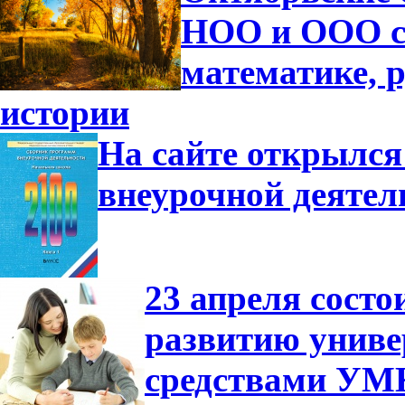
НОО и ООО с
математике, р
истории
На сайте открылся
внеурочной деятел
23 апреля сост
развитию униве
средствами УМ