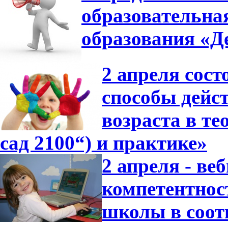
образовательна
образования «Де
2 апреля сос
способы дейс
возраста в т
сад 2100“) и практике»
2 апреля - в
компетентнос
школы в соот