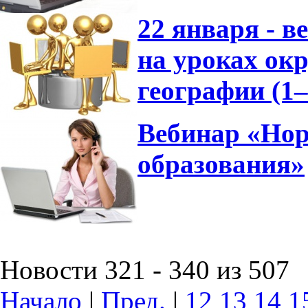
22 января - 
на уроках ок
географии (1
Вебинар «Нор
образования»
Новости 321 - 340 из 507
Начало
|
Пред.
|
12
13
14
1