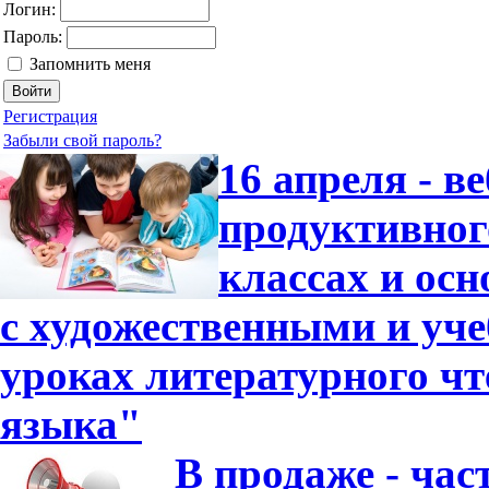
Логин:
Пароль:
Запомнить меня
Регистрация
Забыли свой пароль?
16 апреля - в
продуктивног
классах и ос
с художественными и уч
уроках литературного чт
языка"
В продаже - час