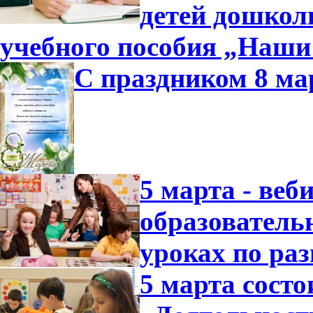
детей дошколь
учебного пособия „Наши
С праздником 8 ма
5 марта - ве
образователь
уроках по ра
5 марта состо