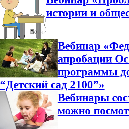
истории и общес
Вебинар «Фед
апробации Ос
программы д
“Детский сад 2100”»
Вебинары сос
можно посмот