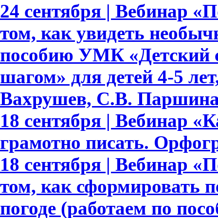
24 сентября | Вебинар «По
том, как увидеть необыч
пособию УМК «Детский с
шагом» для детей 4-5 лет,
Вахрушев, С.В. Паршина,
18 сентября | Вебинар «
грамотно писать. Орфогр
18 сентября | Вебинар «По
том, как сформировать 
погоде (работаем по пос