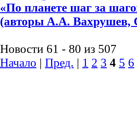
«По планете шаг за шагом»
(авторы А.А. Вахрушев, 
Новости 61 - 80 из 507
Начало
|
Пред.
|
1
2
3
4
5
6