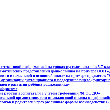
 с текстовой информацией на уроках русского языка в 5-7 кл
ематических представлений дошкольника на примере ООП «Д
льности в начальной и основной школе на примере предмето
я организации дистанционного и поддерживающего (аудиторн
льного развития ребёнка-дошкольника»
оборотом»
ние работы воспитателя с учётом требований ФГОС ДО»
ательной организации, или от аналоговой школы к цифровой
агогов и родителей через различные формы взаимодействия»