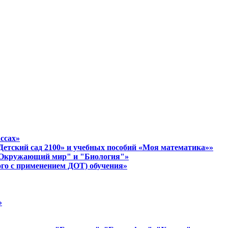
ассах»
етский сад 2100» и учебных пособий «Моя математика»»
в "Окружающий мир" и "Биология"»
ого с применением ДОТ) обучения»
»