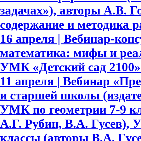
задачах»), авторы А.В. Го
содержание и методика 
16 апреля | Вебинар-ко
математика: мифы и реа
УМК «Детский сад 2100»
11 апреля | Вебинар «Пр
и старшей школы (издате
УМК по геометрии 7-9 кл
А.Г. Рубин, В.А. Гусев),
классы (авторы В.А. Гусе