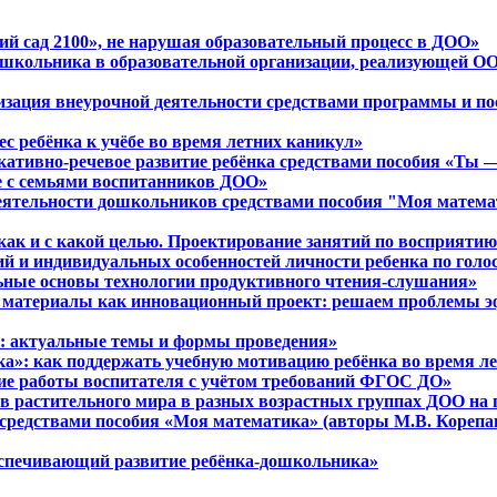
ий сад 2100», не нарушая образовательный процесс в ДОО»
дошкольника в образовательной организации, реализующей О
зация внеурочной деятельности средствами программы и посо
ес ребёнка к учёбе во время летних каникул»
ативно-речевое развитие ребёнка средствами пособия «Ты — с
ие с семьями воспитанников ДОО»
деятельности дошкольников средствами пособия "Моя математ
 а как и с какой целью. Проектирование занятий по восприят
ий и индивидуальных особенностей личности ребенка по голо
льные основы технологии продуктивного чтения-слушания»
ые материалы как инновационный проект: решаем проблемы 
ии: актуальные темы и формы проведения»
ика»: как поддержать учебную мотивацию ребёнка во время л
ние работы воспитателя с учётом требований ФГОС ДО»
ов растительного мира в разных возрастных группах ДОО на
 средствами пособия «Моя математика» (авторы М.В. Корепан
беспечивающий развитие ребёнка-дошкольника»