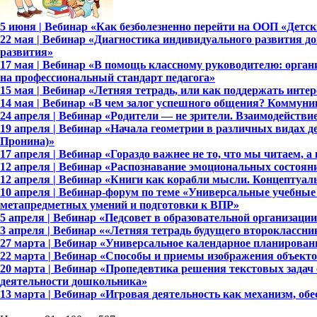
5 июня | Вебинар «Как безболезненно перейти на ООП «Детск
22 мая | Вебинар «Диагностика индивидуального развития 
развития»
17 мая | Вебинар «В помощь классному руководителю: органи
на профессиональный стандарт педагога»
15 мая | Вебинар «Летняя тетрадь, или как поддержать интер
14 мая | Вебинар «В чем залог успешного общения? Коммуник
24 апреля | Вебинар «Родители — не зрители. Взаимодейств
19 апреля | Вебинар «Начала геометрии в различных видах 
Пронина)»
17 апреля | Вебинар «Гораздо важнее не то, что мы читаем,
12 апреля | Вебинар «Распознавание эмоциональных состоян
12 апреля | Вебинар «Книги как корабли мысли. Концептуа
10 апреля | Вебинар-форум по теме «Универсальные учебн
метапредметных умений и подготовки к ВПР»
5 апреля | Вебинар «Педсовет в образовательной организац
3 апреля | Вебинар ««Летняя тетрадь будущего второклассн
27 марта | Вебинар «Универсальное календарное планирова
22 марта | Вебинар «Способы и приемы изображения объект
20 марта | Вебинар «Пропедевтика решения текстовых задач
деятельности дошкольника»
13 марта | Вебинар «Игровая деятельность как механизм, о