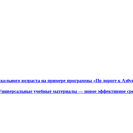
школьного возраста на примере программы «По дороге к Азбук
 Универсальные учебные материалы — новое эффективное сре