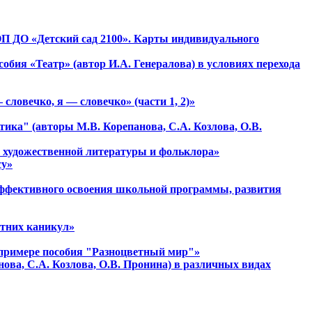
ОП ДО «Детский сад 2100». Карты индивидуального
бия «Театр» (автор И.А. Генералова) в условиях перехода
ловечко, я — словечко» (части 1, 2)»
ика" (авторы М.В. Корепанова, С.А. Козлова, О.В.
ию художественной литературы и фольклора»
су»
эффективного освоения школьной программы, развития
етних каникул»
 примере пособия "Разноцветный мир"»
ова, С.А. Козлова, О.В. Пронина) в различных видах