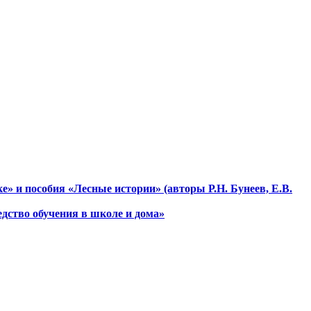
е» и пособия «Лесные истории» (авторы Р.Н. Бунеев, Е.В.
дство обучения в школе и дома»