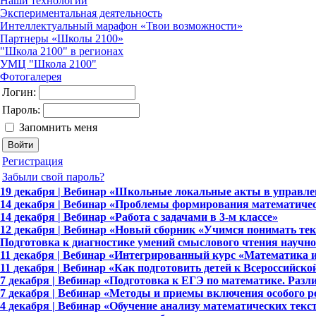
Наши технологии
Экспериментальная деятельность
Интеллектуальный марафон «Твои возможности»
Партнеры «Школы 2100»
"Школа 2100" в регионах
УМЦ "Школа 2100"
Фотогалерея
Логин:
Пароль:
Запомнить меня
Регистрация
Забыли свой пароль?
19 декабря | Вебинар «Школьные локальные акты в управле
14 декабря | Вебинар «Проблемы формирования математичес
14 декабря | Вебинар «Работа с задачами в 3-м классе»
12 декабря | Вебинар «Новый сборник «Учимся понимать тек
Подготовка к диагностике умений смыслового чтения научно
11 декабря | Вебинар «Интегрированный курс «Математика 
11 декабря | Вебинар «Как подготовить детей к Всероссийск
7 декабря | Вебинар «Подготовка к ЕГЭ по математике. Раз
7 декабря | Вебинар «Методы и приемы включения особого ре
4 декабря | Вебинар «Обучение анализу математических текс