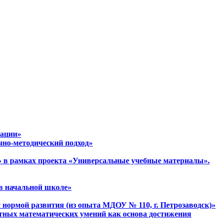
зации»
чно-методический подход»
ы» в рамках проекта «Универсальные учебные материалы».
 в начальной школе»
с нормой развития (из опыта МДОУ № 110, г. Петрозаводск)»
метных математических умений как основа достижения