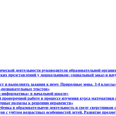
нческой деятельности руководителя образовательной органи
ких представлений у дошкольников: социальный заказ и нау
ст и выполнять задания к нему. Природные зоны. 3-4 класс
-познавательных текстов»
и информатика» в начальной школе»
ой проверочной работе в процессе изучения курса математики
личные подходы к решению неравенств»
бенка в образовательную деятельность и среду сверстников 
тов с учётом возрастных особенностей детей. Развитие пред