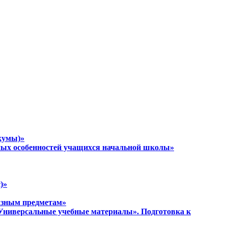
кумы)»
тных особенностей учащихся начальной школы»
)»
разным предметам»
 «Универсальные учебные материалы». Подготовка к