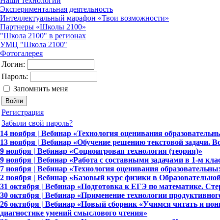
Наши технологии
Экспериментальная деятельность
Интеллектуальный марафон «Твои возможности»
Партнеры «Школы 2100»
"Школа 2100" в регионах
УМЦ "Школа 2100"
Фотогалерея
Логин:
Пароль:
Запомнить меня
Регистрация
Забыли свой пароль?
14 ноября | Вебинар «Технология оценивания образовательн
13 ноября | Вебинар «Обучение решению текстовой задачи. 
9 ноября | Вебинар «Социоигровая технология (теория)»
9 ноября | Вебинар «Работа с составными задачами в 1-м кла
7 ноября | Вебинар «Технология оценивания образовательны
2 ноября | Вебинар «Базовый курс физики в Образовательной
31 октября | Вебинар «Подготовка к ЕГЭ по математике. Сте
30 октября | Вебинар «Применение технологии продуктивног
26 октября | Вебинар «Новый сборник «Учимся читать и пон
диагностике умений смыслового чтения»