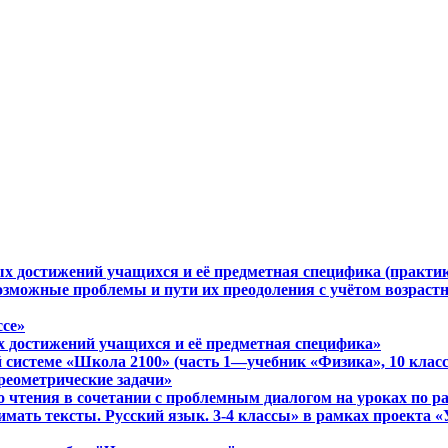
ых достижений учащихся и её предметная специфика (практи
Возможные проблемы и пути их преодоления с учётом возрас
ссе»
х достижений учащихся и её предметная специфика»
 системе «Школа 2100» (часть 1—учебник «Физика», 10 класс
реометрические задачи»
о чтения в сочетании с проблемным диалогом на уроках по 
имать тексты. Русский язык. 3-4 классы» в рамках проекта