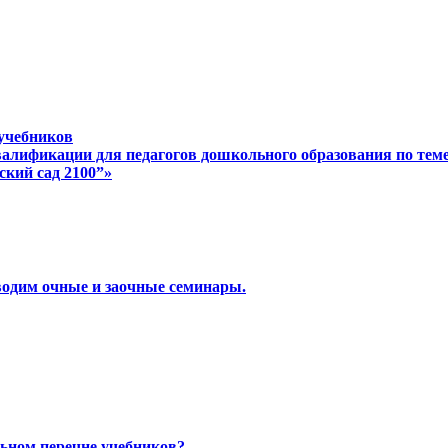
учебников
лификации для педагогов дошкольного образования по тем
кий сад 2100”»
водим очные и заочные семинары.
ьном перечне учебников?