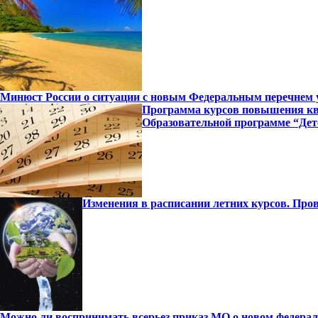
Минюст России о ситуации с новым Федеральным перечнем 
Программа курсов повышения ква
Образовательной программе “Детс
Изменения в расписании летних курсов. Про
Можно ли воспринимать всерьез приказ МО о новом федерал