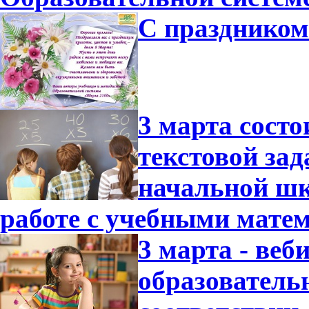
С праздником
3 марта состо
текстовой зад
начальной шк
работе с учебными мате
3 марта - ве
образователь