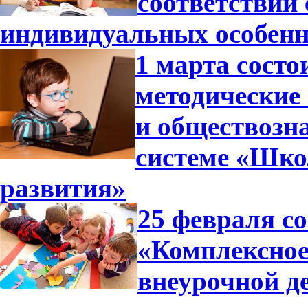
соответствии
индивидуальных особенн
1 марта состо
методические
и обществозн
системе «Шко
развития»
25 февраля с
«Комплексное
внеурочной д