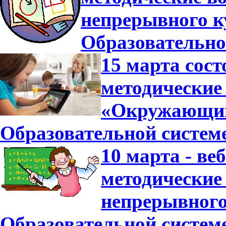
непрерывного к
Образовательно
15 марта сост
методические
«Окружающий 
Образовательной систем
10 марта - ве
методические
непрерывного
Образовательной систем