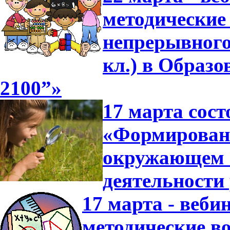
методические
непрерывного
кл.) в Образ
2100”»
17 марта сост
«Формировани
окружающем 
деятельности
17 марта - веби
методические в