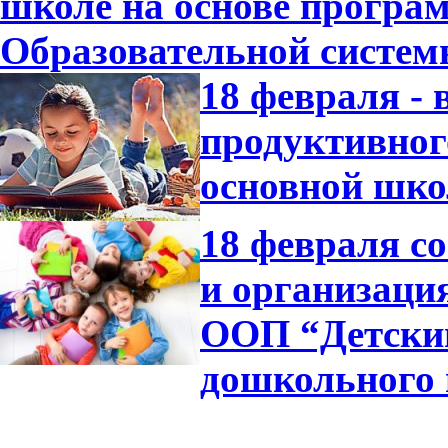
школе на основе програ
Образовательной систе
18 февраля -
продуктивног
основной шко
18 февраля с
и организаци
ООП “Детский
дошкольного 