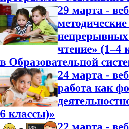
29 марта - ве
методические
непрерывных 
чтение» (1–4 
в Образовательной сист
24 марта - в
работа как ф
деятельностно
6 классы)»
22 марта - ве