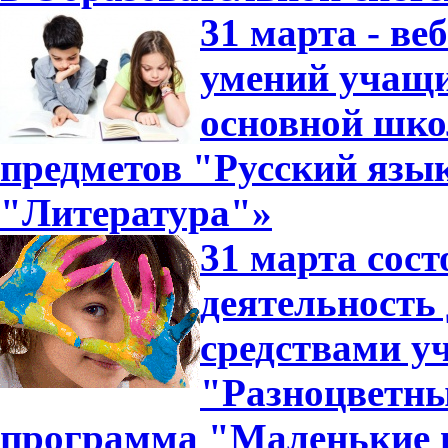
31 марта - ве
умений учащи
основной шко
предметов "Русский язык
"Литература"»
31 марта сос
деятельность
средствами у
"Разноцветн
программа "Маленькие 