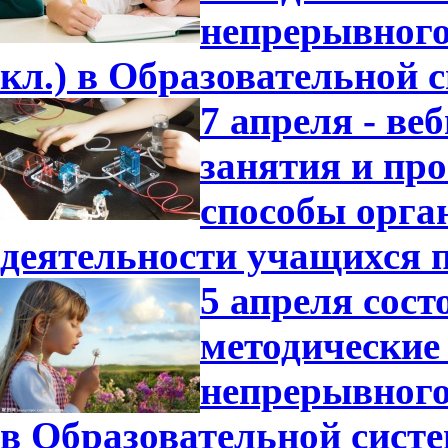
непрерывного 
кл.) в Образовательной 
7 апреля - в
занятия и пр
способы орга
деятельности учащихся 
5 апреля сост
методические
непрерывного 
в Образовательной сист