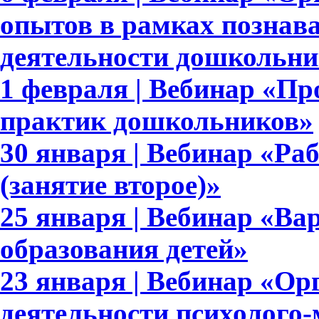
опытов в рамках познав
деятельности дошкольни
1 февраля | Вебинар «П
практик дошкольников»
30 января | Вебинар «Раб
(занятие второе)»
25 января | Вебинар «В
образования детей»
23 января | Вебинар «Ор
деятельности психолого-