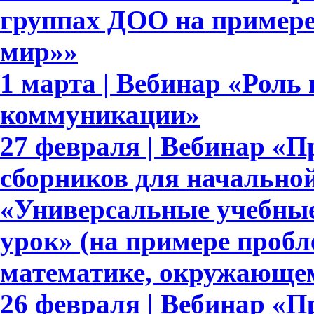
группах ДОО на примере
мир»»
1 марта | Вебинар «Роль
коммуникации»
27 февраля | Вебинар «П
сборников для начально
«Универсальные учебны
урок» (на примере пробл
математике, окружающе
26 февраля | Вебинар «