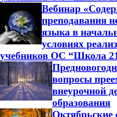
Вебинар «Содер
преподавания н
языка в началь
условиях реали
учебников ОС “Школа 2
Предновогодн
вопросы прее
внеурочной д
образования
Октябрьские