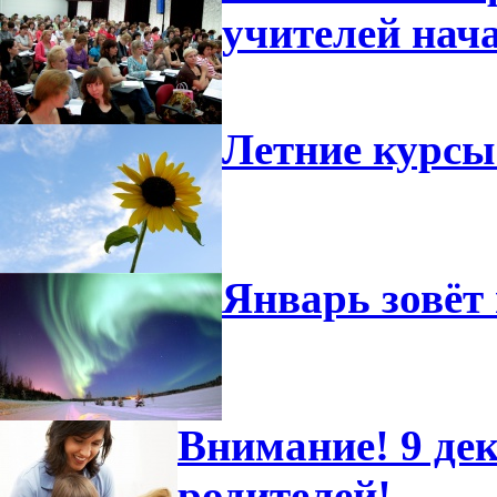
учителей нач
Летние курсы
Январь зовёт 
Внимание! 9 дек
родителей!