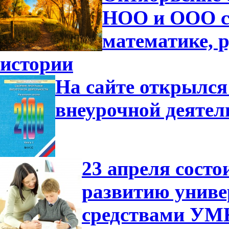
НОО и ООО с
математике, р
истории
На сайте открылся
внеурочной деятел
23 апреля сост
развитию униве
средствами УМ