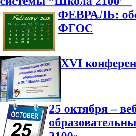
системы “Школа 2100”"
ФЕВРАЛЬ: обс
ФГОС
XVI конферен
25 октября – в
образовательн
2100»