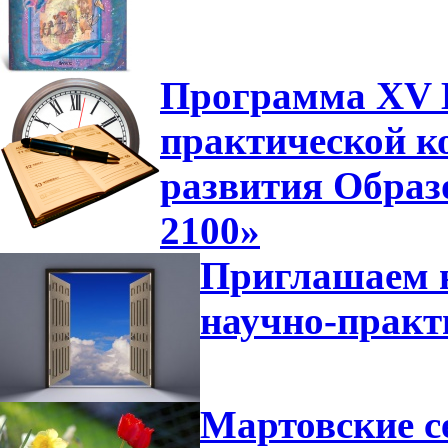
Программа XV В
практической к
развития Образ
2100»
Приглашаем н
научно-прак
Мартовские с