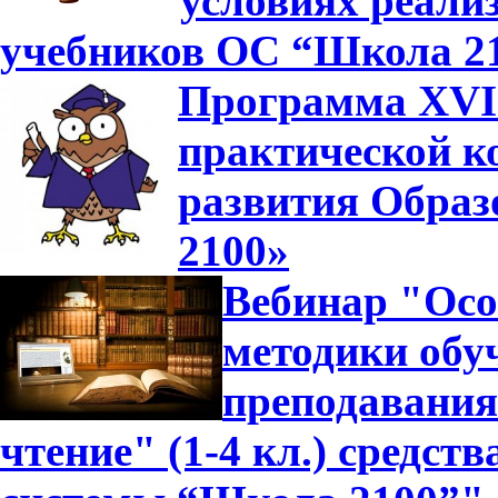
условиях реали
учебников ОС “Школа 2
Программа XVII
практической к
развития Образ
2100»
Вебинар "Осо
методики обуч
преподавания
чтение" (1-4 кл.) средс