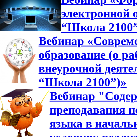
электронной 
“Школа 2100
Вебинар «Совреме
образование (о ра
внеурочной деяте
“Школа 2100”)»
Вебинар "Содер
преподавания н
языка в началь