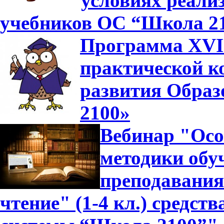
условиях реали
учебников ОС “Школа 2
Программа XVII
практической к
развития Образ
2100»
Вебинар "Осо
методики обуч
преподавания
чтение" (1-4 кл.) средс