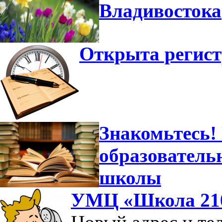
Владивостока
Открыта регист
Знакомьтесь!
образователь
школы
УМЦ «Школа 210