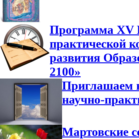
Программа XV В
практической к
развития Образ
2100»
Приглашаем н
научно-прак
Мартовские с