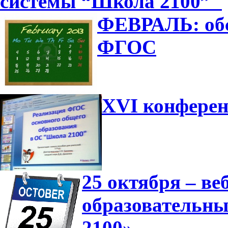
системы “Школа 2100”"
ФЕВРАЛЬ: обс
ФГОС
XVI конферен
25 октября – в
образовательн
2100»