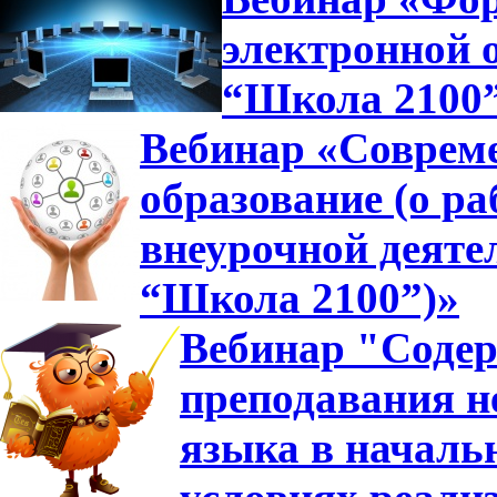
электронной 
“Школа 2100
Вебинар «Совреме
образование (о ра
внеурочной деяте
“Школа 2100”)»
Вебинар "Содер
преподавания н
языка в началь