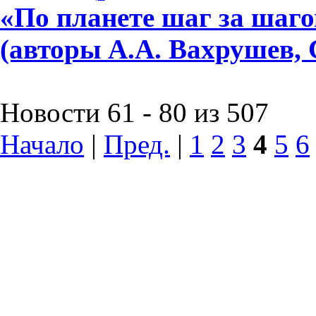
«По планете шаг за шагом»
(авторы А.А. Вахрушев, 
Новости 61 - 80 из 507
Начало
|
Пред.
|
1
2
3
4
5
6