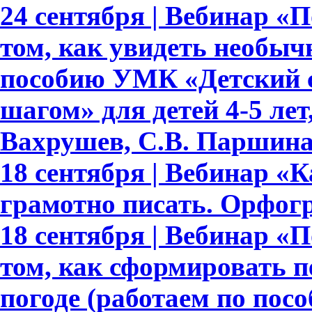
24 сентября | Вебинар «По
том, как увидеть необыч
пособию УМК «Детский с
шагом» для детей 4-5 лет,
Вахрушев, С.В. Паршина,
18 сентября | Вебинар «
грамотно писать. Орфогр
18 сентября | Вебинар «По
том, как сформировать 
погоде (работаем по пос