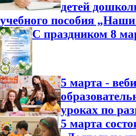
детей дошколь
учебного пособия „Наши
С праздником 8 ма
5 марта - ве
образователь
уроках по ра
5 марта состо