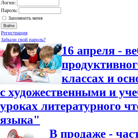
Логин:
Пароль:
Запомнить меня
Регистрация
Забыли свой пароль?
16 апреля - в
продуктивног
классах и ос
с художественными и уч
уроках литературного чт
языка"
В продаже - час