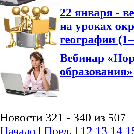
22 января - 
на уроках ок
географии (1
Вебинар «Нор
образования»
Новости 321 - 340 из 507
Начало
|
Пред.
|
12
13
14
1