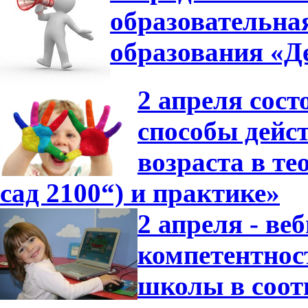
образовательна
образования «Де
2 апреля сос
способы дейс
возраста в т
сад 2100“) и практике»
2 апреля - в
компетентнос
школы в соот