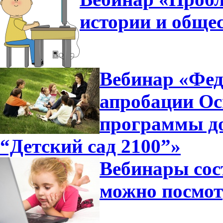
истории и общес
Вебинар «Фед
апробации Ос
программы д
“Детский сад 2100”»
Вебинары сос
можно посмот