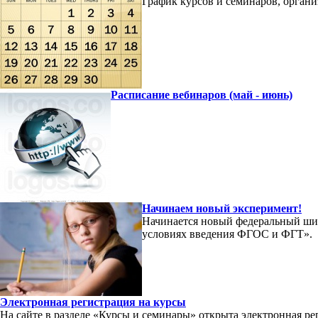
График курсов и семинаров, орган
Расписание вебинаров (май - июнь)
Начинаем новый эксперимент!
Начинается новый федеральный ши
условиях введения ФГОС и ФГТ».
Электронная регистрация на курсы
На сайте в разделе «Курсы и семинары» открыта электронная р