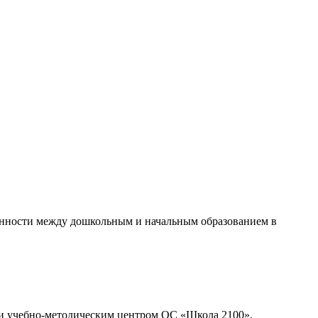
нности между дошкольным и начальным образованием в
 и учебно-методическим центром ОС «Школа 2100».