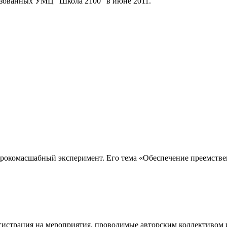
изованных УМЦ "Школа 2100" в июне 2011.
рокомасшабный эксперимент. Его тема «Обеспечение преемстве
егистрация на мероприятия, проводимые авторским коллективом